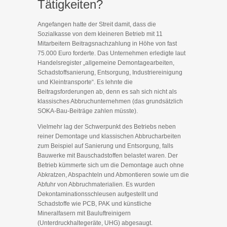
Tätigkeiten?
Angefangen hatte der Streit damit, dass die
Sozialkasse von dem kleineren Betrieb mit 11
Mitarbeitern Beitragsnachzahlung in Höhe von fast
75.000 Euro forderte. Das Unternehmen erledigte laut
Handelsregister „allgemeine Demontagearbeiten,
Schadstoffsanierung, Entsorgung, Industriereinigung
und Kleintransporte“. Es lehnte die
Beitragsforderungen ab, denn es sah sich nicht als
klassisches Abbruchunternehmen (das grundsätzlich
SOKA-Bau-Beiträge zahlen müsste).
Vielmehr lag der Schwerpunkt des Betriebs neben
reiner Demontage und klassischen Abbrucharbeiten
zum Beispiel auf Sanierung und Entsorgung, falls
Bauwerke mit Bauschadstoffen belastet waren. Der
Betrieb kümmerte sich um die Demontage auch ohne
Abkratzen, Abspachteln und Abmontieren sowie um die
Abfuhr von Abbruchmaterialien. Es wurden
Dekontaminationsschleusen aufgestellt und
Schadstoffe wie PCB, PAK und künstliche
Mineralfasern mit Bauluftreinigern
(Unterdruckhaltegeräte, UHG) abgesaugt.