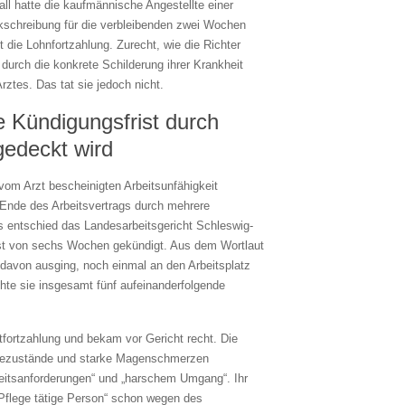
all hatte die kaufmännische Angestellte einer
nkschreibung für die verbleibenden zwei Wochen
t die Lohnfortzahlung. Zurecht, wie die Richter
 durch die konkrete Schilderung ihrer Krankheit
ztes. Das tat sie jedoch nicht.
e Kündigungsfrist durch
edeckt wird
vom Arzt bescheinigten Arbeitsunfähigkeit
Ende des Arbeitsvertrags durch mehrere
 entschied das Landesarbeitsgericht Schleswig-
frist von sechs Wochen gekündigt. Aus dem Wortlaut
r davon ausging, noch einmal an den Arbeitsplatz
hte sie insgesamt fünf aufeinanderfolgende
tfortzahlung und bekam vor Gericht recht. Die
ruhezustände und starke Magenschmerzen
eitsanforderungen“ und „harschem Umgang“. Ihr
 Pflege tätige Person“ schon wegen des