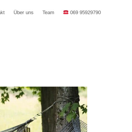
kt
Über uns
Team
069 95929790