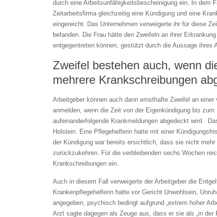
durch eine Arbeitsunfähigkeitsbescheinigung ein. In dem F
Zeitarbeitsfirma gleichzeitig eine Kündigung und eine Kra
eingereicht. Das Unternehmen verweigerte ihr für diese Zei
befanden. Die Frau hätte den Zweifeln an ihrer Erkrankung
entgegentreten können, gestützt durch die Aussage ihres Ar
Zweifel bestehen auch, wenn di
mehrere Krankschreibungen abg
Arbeitgeber können auch dann ernsthafte Zweifel an einer 
anmelden, wenn die Zeit von der Eigenkündigung bis zum 
aufeinanderfolgende Krankmeldungen abgedeckt wird. Das
Holstein. Eine Pflegehelferin hatte mit einer Kündigungs
der Kündigung war bereits ersichtlich, dass sie nicht meh
zurückzukehren. Für die verbleibenden sechs Wochen reic
Krankschreibungen ein.
Auch in diesem Fall verweigerte der Arbeitgeber die Entgel
Krankenpflegehelferin hatte vor Gericht Unwohlsein, Un
angegeben, psychisch bedingt aufgrund „extrem hoher Arb
Arzt sagte dagegen als Zeuge aus, dass er sie als „in der