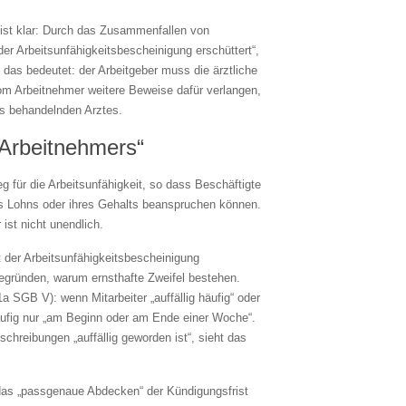
 ist klar: Durch das Zusammenfallen von
er Arbeitsunfähigkeitsbescheinigung erschüttert“,
 das bedeutet: der Arbeitgeber muss die ärztliche
vom Arbeitnehmer weitere Beweise dafür verlangen,
es behandelnden Arztes.
 Arbeitnehmers“
eg für die Arbeitsunfähigkeit, so dass Beschäftigte
es Lohns oder ihres Gehalts beanspruchen können.
ist nicht unendlich.
 der Arbeitsunfähigkeitsbescheinigung
egründen, warum ernsthafte Zweifel bestehen.
a SGB V): wenn Mitarbeiter „auffällig häufig“ oder
 häufig nur „am Beginn oder am Ende einer Woche“.
hreibungen „auffällig geworden ist“, sieht das
 das „passgenaue Abdecken“ der Kündigungsfrist