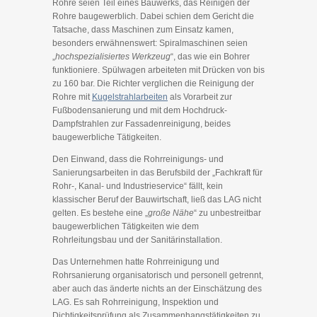
Rohre seien Teil eines Bauwerks, das Reinigen der
Rohre baugewerblich. Dabei schien dem Gericht die
Tatsache, dass Maschinen zum Einsatz kamen,
besonders erwähnenswert: Spiralmaschinen seien
„
hochspezialisiertes Werkzeug
“, das wie ein Bohrer
funktioniere. Spülwagen arbeiteten mit Drücken von bis
zu 160 bar. Die Richter verglichen die Reinigung der
Rohre mit
Kugelstrahlarbeiten
als Vorarbeit zur
Fußbodensanierung und mit dem Hochdruck-
Dampfstrahlen zur Fassadenreinigung, beides
baugewerbliche Tätigkeiten.
Den Einwand, dass die Rohrreinigungs- und
Sanierungsarbeiten in das Berufsbild der „Fachkraft für
Rohr-, Kanal- und Industrieservice“ fällt, kein
klassischer Beruf der Bauwirtschaft, ließ das LAG nicht
gelten. Es bestehe eine „
große Nähe
“ zu unbestreitbar
baugewerblichen Tätigkeiten wie dem
Rohrleitungsbau und der Sanitärinstallation.
Das Unternehmen hatte Rohrreinigung und
Rohrsanierung organisatorisch und personell getrennt,
aber auch das änderte nichts an der Einschätzung des
LAG. Es sah Rohrreinigung, Inspektion und
Dichtigkeitsprüfung als Zusammenhangstätigkeiten zu