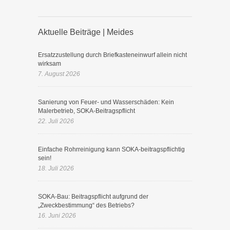
Aktuelle Beiträge | Meides
Ersatzzustellung durch Briefkasteneinwurf allein nicht
wirksam
7. August 2026
Sanierung von Feuer- und Wasserschäden: Kein
Malerbetrieb, SOKA-Beitragspflicht
22. Juli 2026
Einfache Rohrreinigung kann SOKA-beitragspflichtig
sein!
18. Juli 2026
SOKA-Bau: Beitragspflicht aufgrund der
„Zweckbestimmung“ des Betriebs?
16. Juni 2026