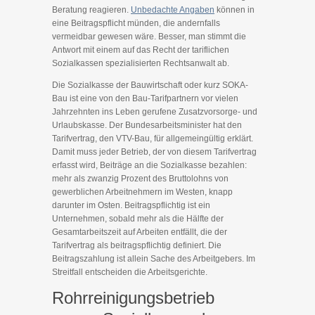
Beratung reagieren.
Unbedachte Angaben
können in
eine Beitragspflicht münden, die andernfalls
vermeidbar gewesen wäre. Besser, man stimmt die
Antwort mit einem auf das Recht der tariflichen
Sozialkassen spezialisierten Rechtsanwalt ab.
Die Sozialkasse der Bauwirtschaft oder kurz SOKA-
Bau ist eine von den Bau-Tarifpartnern vor vielen
Jahrzehnten ins Leben gerufene Zusatzvorsorge- und
Urlaubskasse. Der Bundesarbeitsminister hat den
Tarifvertrag, den VTV-Bau, für allgemeingültig erklärt.
Damit muss jeder Betrieb, der von diesem Tarifvertrag
erfasst wird, Beiträge an die Sozialkasse bezahlen:
mehr als zwanzig Prozent des Bruttolohns von
gewerblichen Arbeitnehmern im Westen, knapp
darunter im Osten. Beitragspflichtig ist ein
Unternehmen, sobald mehr als die Hälfte der
Gesamtarbeitszeit auf Arbeiten entfällt, die der
Tarifvertrag als beitragspflichtig definiert. Die
Beitragszahlung ist allein Sache des Arbeitgebers. Im
Streitfall entscheiden die Arbeitsgerichte.
Rohrreinigungsbetrieb