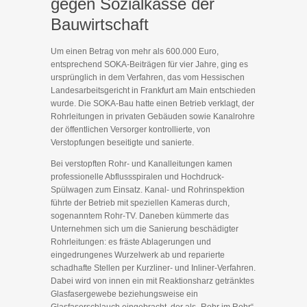
gegen Sozialkasse der
Bauwirtschaft
Um einen Betrag von mehr als 600.000 Euro,
entsprechend SOKA-Beiträgen für vier Jahre, ging es
ursprünglich in dem Verfahren, das vom Hessischen
Landesarbeitsgericht in Frankfurt am Main entschieden
wurde. Die SOKA-Bau hatte einen Betrieb verklagt, der
Rohrleitungen in privaten Gebäuden sowie Kanalrohre
der öffentlichen Versorger kontrollierte, von
Verstopfungen beseitigte und sanierte.
Bei verstopften Rohr- und Kanalleitungen kamen
professionelle Abflussspiralen und Hochdruck-
Spülwagen zum Einsatz. Kanal- und Rohrinspektion
führte der Betrieb mit speziellen Kameras durch,
sogenanntem Rohr-TV. Daneben kümmerte das
Unternehmen sich um die Sanierung beschädigter
Rohrleitungen: es fräste Ablagerungen und
eingedrungenes Wurzelwerk ab und reparierte
schadhafte Stellen per Kurzliner- und Inliner-Verfahren.
Dabei wird von innen ein mit Reaktionsharz getränktes
Glasfasergewebe beziehungsweise ein