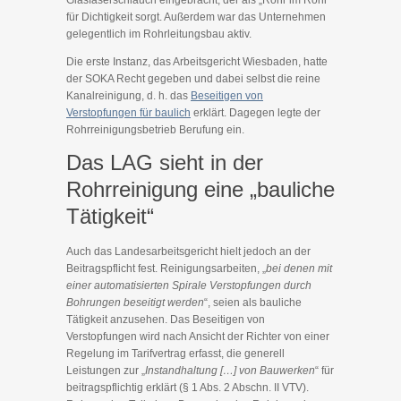
Glasfaserschlauch eingebracht, der als „Rohr im Rohr“
für Dichtigkeit sorgt. Außerdem war das Unternehmen
gelegentlich im Rohrleitungsbau aktiv.
Die erste Instanz, das Arbeitsgericht Wiesbaden, hatte
der SOKA Recht gegeben und dabei selbst die reine
Kanalreinigung, d. h. das
Beseitigen von
Verstopfungen für baulich
erklärt. Dagegen legte der
Rohrreinigungsbetrieb Berufung ein.
Das LAG sieht in der
Rohrreinigung eine „bauliche
Tätigkeit“
Auch das Landesarbeitsgericht hielt jedoch an der
Beitragspflicht fest. Reinigungsarbeiten, „
bei denen mit
einer automatisierten Spirale Verstopfungen durch
Bohrungen beseitigt werden
“, seien als bauliche
Tätigkeit anzusehen. Das Beseitigen von
Verstopfungen wird nach Ansicht der Richter von einer
Regelung im Tarifvertrag erfasst, die generell
Leistungen zur „
Instandhaltung […] von Bauwerken
“ für
beitragspflichtig erklärt (§ 1 Abs. 2 Abschn. II VTV).