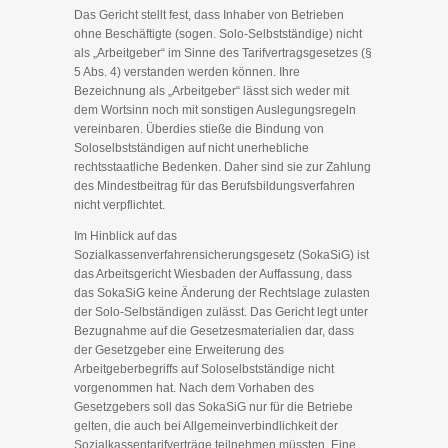
Das Gericht stellt fest, dass Inhaber von Betrieben
ohne Beschäftigte (sogen. Solo-Selbstständige) nicht
als „Arbeitgeber“ im Sinne des Tarifvertragsgesetzes (§
5 Abs. 4) verstanden werden können. Ihre
Bezeichnung als „Arbeitgeber“ lässt sich weder mit
dem Wortsinn noch mit sonstigen Auslegungsregeln
vereinbaren. Überdies stieße die Bindung von
Soloselbstständigen auf nicht unerhebliche
rechtsstaatliche Bedenken. Daher sind sie zur Zahlung
des Mindestbeitrag für das Berufsbildungsverfahren
nicht verpflichtet.
Im Hinblick auf das
Sozialkassenverfahrensicherungsgesetz (SokaSiG) ist
das Arbeitsgericht Wiesbaden der Auffassung, dass
das SokaSiG keine Änderung der Rechtslage zulasten
der Solo-Selbständigen zulässt. Das Gericht legt unter
Bezugnahme auf die Gesetzesmaterialien dar, dass
der Gesetzgeber eine Erweiterung des
Arbeitgeberbegriffs auf Soloselbstständige nicht
vorgenommen hat. Nach dem Vorhaben des
Gesetzgebers soll das SokaSiG nur für die Betriebe
gelten, die auch bei Allgemeinverbindlichkeit der
Sozialkassentarifverträge teilnehmen müssten. Eine