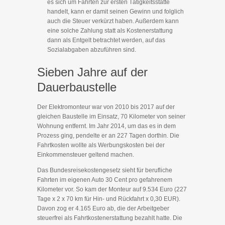
es sich um Fahrten zur ersten Tätigkeitsstätte
handelt, kann er damit seinen Gewinn und folglich
auch die Steuer verkürzt haben. Außerdem kann
eine solche Zahlung statt als Kostenerstattung
dann als Entgelt betrachtet werden, auf das
Sozialabgaben abzuführen sind.
Sieben Jahre auf der
Dauerbaustelle
Der Elektromonteur war von 2010 bis 2017 auf der
gleichen Baustelle im Einsatz, 70 Kilometer von seiner
Wohnung entfernt. Im Jahr 2014, um das es in dem
Prozess ging, pendelte er an 227 Tagen dorthin. Die
Fahrtkosten wollte als Werbungskosten bei der
Einkommensteuer geltend machen.
Das Bundesreisekostengesetz sieht für berufliche
Fahrten im eigenen Auto 30 Cent pro gefahrenem
Kilometer vor. So kam der Monteur auf 9.534 Euro (227
Tage x 2 x 70 km für Hin- und Rückfahrt x 0,30 EUR).
Davon zog er 4.165 Euro ab, die der Arbeitgeber
steuerfrei als Fahrtkostenerstattung bezahlt hatte. Die