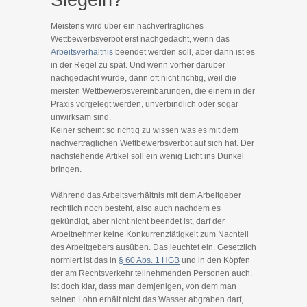
Siegeln?
Meistens wird über ein nachvertragliches
Wettbewerbsverbot erst nachgedacht, wenn das
Arbeitsverhältnis
beendet werden soll, aber dann ist es
in der Regel zu spät. Und wenn vorher darüber
nachgedacht wurde, dann oft nicht richtig, weil die
meisten Wettbewerbsvereinbarungen, die einem in der
Praxis vorgelegt werden, unverbindlich oder sogar
unwirksam sind.
Keiner scheint so richtig zu wissen was es mit dem
nachvertraglichen Wettbewerbsverbot auf sich hat. Der
nachstehende Artikel soll ein wenig Licht ins Dunkel
bringen.
Während das Arbeitsverhältnis mit dem Arbeitgeber
rechtlich noch besteht, also auch nachdem es
gekündigt, aber nicht nicht beendet ist, darf der
Arbeitnehmer keine Konkurrenztätigkeit zum Nachteil
des Arbeitgebers ausüben. Das leuchtet ein. Gesetzlich
normiert ist das in
§ 60 Abs. 1 HGB
und in den Köpfen
der am Rechtsverkehr teilnehmenden Personen auch.
Ist doch klar, dass man demjenigen, von dem man
seinen Lohn erhält nicht das Wasser abgraben darf,