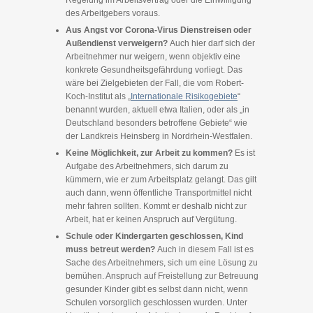
Regelung im Arbeitsvertrag oder die Einwilligung
des Arbeitgebers voraus.
Aus Angst vor Corona-Virus Dienstreisen oder
Außendienst verweigern?
Auch hier darf sich der
Arbeitnehmer nur weigern, wenn objektiv eine
konkrete Gesundheitsgefährdung vorliegt. Das
wäre bei Zielgebieten der Fall, die vom Robert-
Koch-Institut als „
Internationale Risikogebiete
“
benannt wurden, aktuell etwa Italien, oder als „in
Deutschland besonders betroffene Gebiete“ wie
der Landkreis Heinsberg in Nordrhein-Westfalen.
Keine Möglichkeit, zur Arbeit zu kommen?
Es ist
Aufgabe des Arbeitnehmers, sich darum zu
kümmern, wie er zum Arbeitsplatz gelangt. Das gilt
auch dann, wenn öffentliche Transportmittel nicht
mehr fahren sollten. Kommt er deshalb nicht zur
Arbeit, hat er keinen Anspruch auf Vergütung.
Schule oder Kindergarten geschlossen, Kind
muss betreut werden?
Auch in diesem Fall ist es
Sache des Arbeitnehmers, sich um eine Lösung zu
bemühen. Anspruch auf Freistellung zur Betreuung
gesunder Kinder gibt es selbst dann nicht, wenn
Schulen vorsorglich geschlossen wurden. Unter