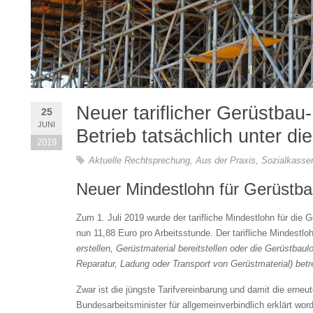
Neuer tariflicher Gerüstbau-
25
JUNI
Betrieb tatsächlich unter d
2019
Aktuelle Rechtsprechung
,
Aus der Praxis
,
Sozialkasse
Neuer Mindestlohn für Gerüstbau
Zum 1. Juli 2019 wurde der tarifliche Mindestlohn für die
nun 11,88 Euro pro Arbeitsstunde. Der tarifliche Mindestlohn
erstellen, Gerüstmaterial bereitstellen oder die Gerüstbau
Reparatur, Ladung oder Transport von Gerüstmaterial) betr
Zwar ist die jüngste Tarifvereinbarung und damit die ern
Bundesarbeitsminister für allgemeinverbindlich erklärt wor