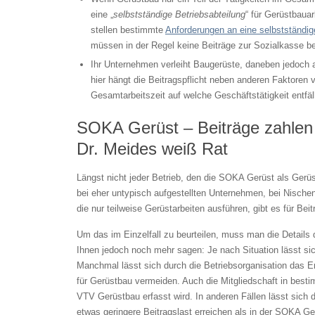
eine „
selbstständige Betriebsabteilung
“ für Gerüstbauar
stellen bestimmte
Anforderungen an eine selbstständig
müssen in der Regel keine Beiträge zur Sozialkasse b
Ihr Unternehmen verleiht Baugerüste, daneben jedoch
hier hängt die Beitragspflicht neben anderen Faktoren v
Gesamtarbeitszeit auf welche Geschäftstätigkeit entfäll
SOKA Gerüst – Beiträge zahlen 
Dr. Meides weiß Rat
Längst nicht jeder Betrieb, den die SOKA Gerüst als Gerüst
bei eher untypisch aufgestellten Unternehmen, bei Nischen
die nur teilweise Gerüstarbeiten ausführen, gibt es für Bei
Um das im Einzelfall zu beurteilen, muss man die Details
Ihnen jedoch noch mehr sagen: Je nach Situation lässt sic
Manchmal lässt sich durch die Betriebsorganisation das En
für Gerüstbau vermeiden. Auch die Mitgliedschaft in best
VTV Gerüstbau erfasst wird. In anderen Fällen lässt sich 
etwas geringere Beitragslast erreichen als in der SOKA Ge