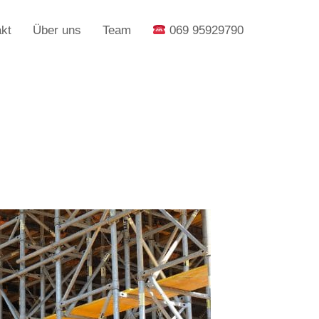
kt
Über uns
Team
069 95929790