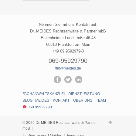
Meides
Nehmen Sie mit uns Kontakt auf:
Dr. MEIDES Rechtsanwälte & Partner mbB
Eckenheimer Landstraße 46-48
60318 Frankfurt am Main
+49 69 9592979-0
069-95929790
ffm@meides.de
FACHANWALTSKANZLEI
DIENSTLEISTUNG
BLOG | MEIDES
KONTAKT
ÜBER UNS
TEAM
069 95929790
© 2026 Dr. MEIDES Rechtsanwälte & Partner
mbB
|
Ihr Weg zu uns | Meides
|
Impressum
|