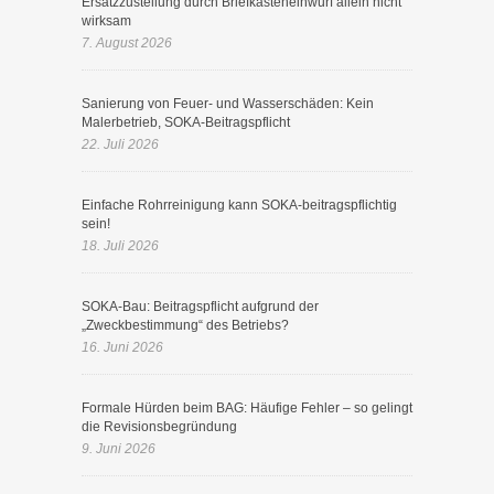
Ersatzzustellung durch Briefkasteneinwurf allein nicht
wirksam
7. August 2026
Sanierung von Feuer- und Wasserschäden: Kein
Malerbetrieb, SOKA-Beitragspflicht
22. Juli 2026
Einfache Rohrreinigung kann SOKA-beitragspflichtig
sein!
18. Juli 2026
SOKA-Bau: Beitragspflicht aufgrund der
„Zweckbestimmung“ des Betriebs?
16. Juni 2026
Formale Hürden beim BAG: Häufige Fehler – so gelingt
die Revisionsbegründung
9. Juni 2026