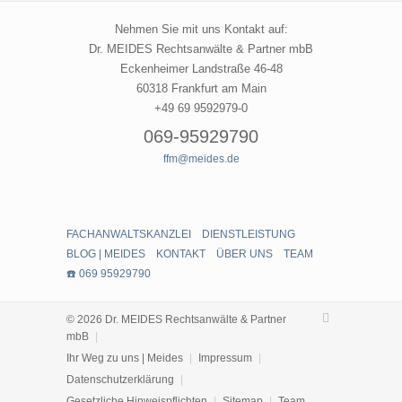
Nehmen Sie mit uns Kontakt auf:
Dr. MEIDES Rechtsanwälte & Partner mbB
Eckenheimer Landstraße 46-48
60318 Frankfurt am Main
+49 69 9592979-0
069-95929790
ffm@meides.de
FACHANWALTSKANZLEI
DIENSTLEISTUNG
BLOG | MEIDES
KONTAKT
ÜBER UNS
TEAM
☎️ 069 95929790
© 2026 Dr. MEIDES Rechtsanwälte & Partner
mbB
|
Ihr Weg zu uns | Meides
|
Impressum
|
Datenschutzerklärung
|
Gesetzliche Hinweispflichten
|
Sitemap
|
Team