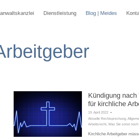
anwaltskanzlei
Dienstleistung
Blog | Meides
Konta
 Arbeitgeber
Kündigung nach 
für kirchliche Ar
19. April 2022
•
Aktuelle Rechtsprechung
,
Allgeme
Arbeitsrecht
,
Was Sie sonst noch 
Kirchliche Arbeitgeber müsse