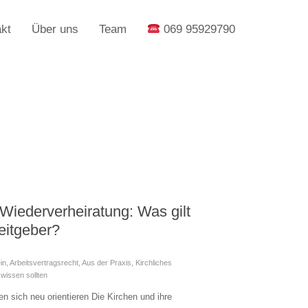
kt
Über uns
Team
069 95929790
Wiederverheiratung: Was gilt
beitgeber?
in
,
Arbeitsvertragsrecht
,
Aus der Praxis
,
Kirchliches
wissen sollten
n sich neu orientieren Die Kirchen und ihre