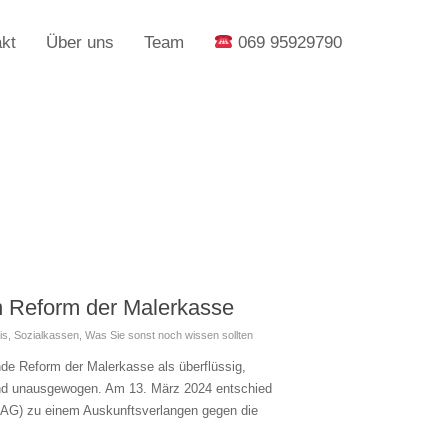
kt
Über uns
Team
069 95929790
n Reform der Malerkasse
is
,
Sozialkassen
,
Was Sie sonst noch wissen sollten
de Reform der Malerkasse als überflüssig,
 und unausgewogen. Am 13. März 2024 entschied
BAG) zu einem Auskunftsverlangen gegen die