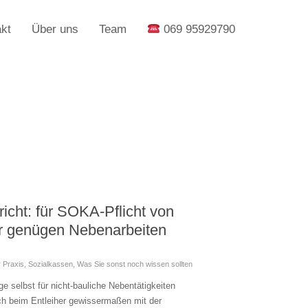
kt
Über uns
Team
069 95929790
icht: für SOKA-Pflicht von
r genügen Nebenarbeiten
 Praxis
,
Sozialkassen
,
Was Sie sonst noch wissen sollten
e selbst für nicht-bauliche Nebentätigkeiten
ch beim Entleiher gewissermaßen mit der