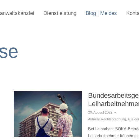
anwaltskanzlei
Dienstleistung
Blog | Meides
Konta
se
Bundesarbeitsger
Leiharbeitnehme
20. August 2022
•
Aktuelle Rechtsprechung
,
Aus der
Bei Leiharbeit: SOKA-Beiträg
Leiharbeitnehmer können si