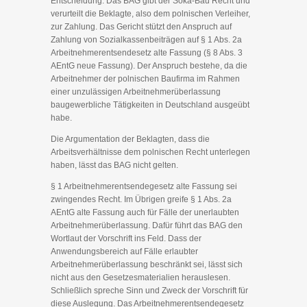
Entscheidung: Das BAG gibt der Soka-Bau Recht und
verurteilt die Beklagte, also dem polnischen Verleiher,
zur Zahlung. Das Gericht stützt den Anspruch auf
Zahlung von Sozialkassenbeiträgen auf § 1 Abs. 2a
Arbeitnehmerentsendesetz alte Fassung (§ 8 Abs. 3
AEntG neue Fassung). Der Anspruch bestehe, da die
Arbeitnehmer der polnischen Baufirma im Rahmen
einer unzulässigen Arbeitnehmerüberlassung
baugewerbliche Tätigkeiten in Deutschland ausgeübt
habe.
Die Argumentation der Beklagten, dass die
Arbeitsverhältnisse dem polnischen Recht unterlegen
haben, lässt das BAG nicht gelten.
§ 1 Arbeitnehmerentsendegesetz alte Fassung sei
zwingendes Recht. Im Übrigen greife § 1 Abs. 2a
AEntG alte Fassung auch für Fälle der unerlaubten
Arbeitnehmerüberlassung. Dafür führt das BAG den
Wortlaut der Vorschrift ins Feld. Dass der
Anwendungsbereich auf Fälle erlaubter
Arbeitnehmerüberlassung beschränkt sei, lässt sich
nicht aus den Gesetzesmaterialien herauslesen.
Schließlich spreche Sinn und Zweck der Vorschrift für
diese Auslegung. Das Arbeitnehmerentsendegesetz