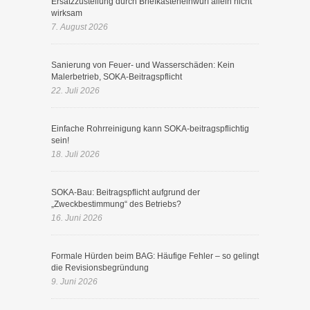
Ersatzzustellung durch Briefkasteneinwurf allein nicht
wirksam
7. August 2026
Sanierung von Feuer- und Wasserschäden: Kein
Malerbetrieb, SOKA-Beitragspflicht
22. Juli 2026
Einfache Rohrreinigung kann SOKA-beitragspflichtig
sein!
18. Juli 2026
SOKA-Bau: Beitragspflicht aufgrund der
„Zweckbestimmung“ des Betriebs?
16. Juni 2026
Formale Hürden beim BAG: Häufige Fehler – so gelingt
die Revisionsbegründung
9. Juni 2026