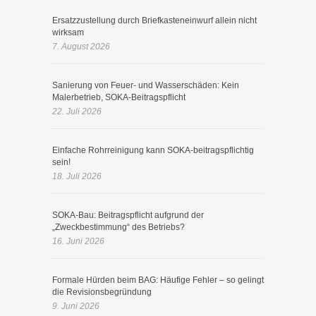
Ersatzzustellung durch Briefkasteneinwurf allein nicht
wirksam
7. August 2026
Sanierung von Feuer- und Wasserschäden: Kein
Malerbetrieb, SOKA-Beitragspflicht
22. Juli 2026
Einfache Rohrreinigung kann SOKA-beitragspflichtig
sein!
18. Juli 2026
SOKA-Bau: Beitragspflicht aufgrund der
„Zweckbestimmung“ des Betriebs?
16. Juni 2026
Formale Hürden beim BAG: Häufige Fehler – so gelingt
die Revisionsbegründung
9. Juni 2026