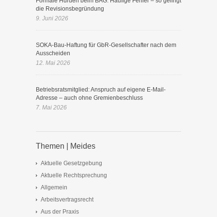
Formale Hürden beim BAG: Häufige Fehler – so gelingt
die Revisionsbegründung
9. Juni 2026
SOKA-Bau-Haftung für GbR-Gesellschafter nach dem
Ausscheiden
12. Mai 2026
Betriebsratsmitglied: Anspruch auf eigene E-Mail-
Adresse – auch ohne Gremienbeschluss
7. Mai 2026
Themen | Meides
Aktuelle Gesetzgebung
Aktuelle Rechtsprechung
Allgemein
Arbeitsvertragsrecht
Aus der Praxis