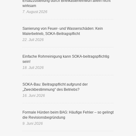
Ersatzzustellung durch Briefkasteneinwurf allein nicht
wirksam
7. August 2026
Sanierung von Feuer- und Wasserschäden: Kein
Malerbetrieb, SOKA-Beitragspflicht
22. Juli 2026
Einfache Rohrreinigung kann SOKA-beitragspflichtig
sein!
18. Juli 2026
SOKA-Bau: Beitragspflicht aufgrund der
„Zweckbestimmung“ des Betriebs?
16. Juni 2026
Formale Hürden beim BAG: Häufige Fehler – so gelingt
die Revisionsbegründung
9. Juni 2026