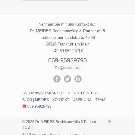
Meides
Nehmen Sie mit uns Kontakt auf:
Dr. MEIDES Rechtsanwälte & Partner mbB
Eckenheimer Landstraße 46-48
60318 Frankfurt am Main
+49 69 9592979-0
069-95929790
ffm@meides.de
FACHANWALTSKANZLEI
DIENSTLEISTUNG
BLOG | MEIDES
KONTAKT
ÜBER UNS
TEAM
069 95929790
© 2026 Dr. MEIDES Rechtsanwälte & Partner
mbB
|
Ihr Weg zu uns | Meides
|
Impressum
|