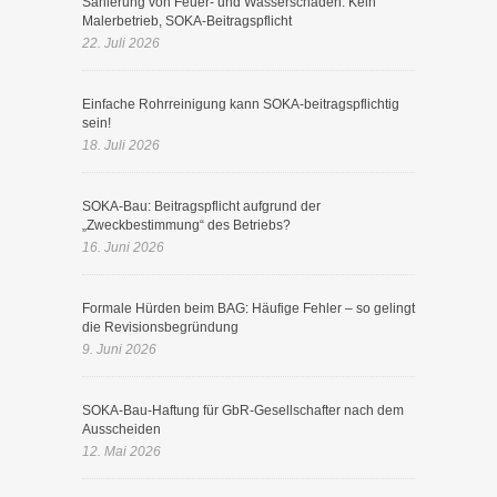
Sanierung von Feuer- und Wasserschäden: Kein
Malerbetrieb, SOKA-Beitragspflicht
22. Juli 2026
Einfache Rohrreinigung kann SOKA-beitragspflichtig
sein!
18. Juli 2026
SOKA-Bau: Beitragspflicht aufgrund der
„Zweckbestimmung“ des Betriebs?
16. Juni 2026
Formale Hürden beim BAG: Häufige Fehler – so gelingt
die Revisionsbegründung
9. Juni 2026
SOKA-Bau-Haftung für GbR-Gesellschafter nach dem
Ausscheiden
12. Mai 2026