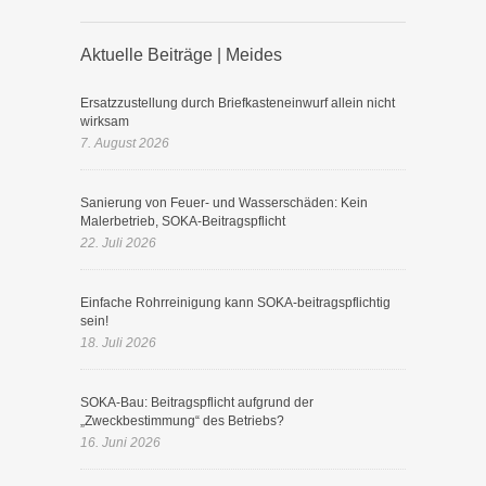
Aktuelle Beiträge | Meides
Ersatzzustellung durch Briefkasteneinwurf allein nicht
wirksam
7. August 2026
Sanierung von Feuer- und Wasserschäden: Kein
Malerbetrieb, SOKA-Beitragspflicht
22. Juli 2026
Einfache Rohrreinigung kann SOKA-beitragspflichtig
sein!
18. Juli 2026
SOKA-Bau: Beitragspflicht aufgrund der
„Zweckbestimmung“ des Betriebs?
16. Juni 2026