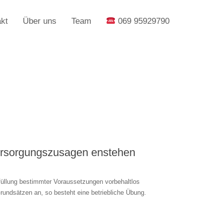
kt
Über uns
Team
069 95929790
Versorgungszusagen enstehen
rfüllung bestimmter Voraussetzungen vorbehaltlos
undsätzen an, so besteht eine betriebliche Übung.