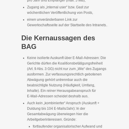
pro Jahr und Empfänger (max. 5 MB),
Zugang als „internal user“ bzw. Gast zur
wöchentlichen Veröffentlichung von Posts,
einen unveränderbaren Link zur
Gewerkschaftsseite auf der Startseite des Intranets.
Die Kernaussagen des
BAG
Keine isolierte Auskunft über E‑Mail-Adressen: Die
Gerichte dürfen die Koalitionsbetätigungsfreiheit
(Art. 9 Abs. 3 GG) nicht nur zum „Wie“ des Zugangs
ausformen. Zur verfassungsrechtlich gebotenen
Abwägung gehört untrennbar auch die
beabsichtigte Nutzung (Häufigkeit, Umfang,
Inhalte). Ein reiner Herausgabeanspruch für
E‑Mail-Adressen scheidet deshalb aus.
Auch kein „kombinierter“ Anspruch (Auskunft +
Duldung bis 104 E‑Mails/Jahr): In der
Gesamtabwägung überwiegen hier die
Arbeitgeberinteressen. Gründe:
fortlaufender organisatorischer Aufwand und