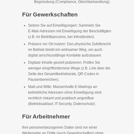
Begründung (Compliance, Gleichbehandlung).
Für Gewerkschaften
Setzen Sie auf Einwilligungen: Sammeln Sie
E‑Mail-Adressen mit Einwilligung der Beschäftigten
(z.B. im Beitrittsprozess, bei Infoständen).
Präsenz vor Ort nutzen: Das physische Zutrittsrecht
im Betrieb bleibt ein wirksamer Weg, um auch
digital anschlussfähige Kontakte aufzubauen.
Digitale Inhalte gezielt platzieren: Prüfen Sie
weniger eingriffsintensive Wege (z.B. Link über die
Seite des Gesamtbetriebsrats, QR-Codes in
Pausenbereichen).
Maß und Mitte: Massenhafte E‑Mailings an
betriebliche Adressen ohne Einwilligung sind
rechtlich riskant und praktisch angreifbar
(Betriebsablauf, IT-Security, Datenschutz).
Für Arbeitnehmer
Ihre personenbezogenen Daten sind vor einer
Weitergabe an Dritte (auch Gewerkschaften) ohne