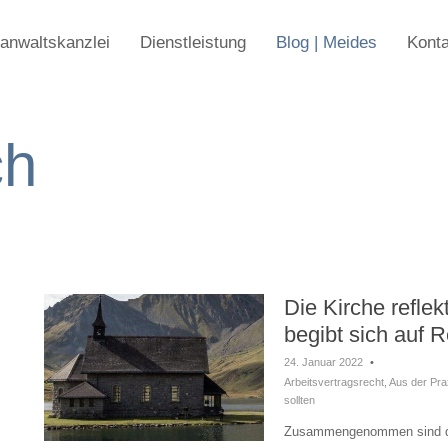
anwaltskanzlei
Dienstleistung
Blog | Meides
Konta
ch
Die Kirche reflek
begibt sich auf 
24. Januar 2022
•
Arbeitsvertragsrecht
,
Aus der Pra
sollten
Zusammengenommen sind die