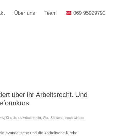
kt
Über uns
Team
069 95929790
tiert über ihr Arbeitsrecht. Und
Reformkurs.
xis
,
Kirchliches Arbeitsrecht
,
Was Sie sonst noch wissen
 evangelische und die katholische Kirche