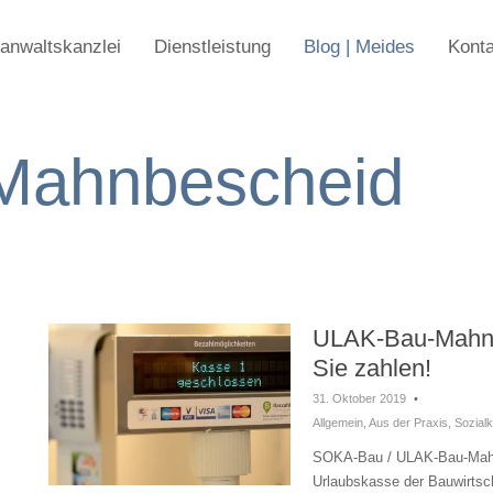
anwaltskanzlei
Dienstleistung
Blog | Meides
Konta
Mahnbescheid
ULAK-Bau-Mahnb
Sie zahlen!
31. Oktober 2019
•
Allgemein
,
Aus der Praxis
,
Sozial
SOKA-Bau / ULAK-Bau-Mahn
Urlaubskasse der Bauwirts