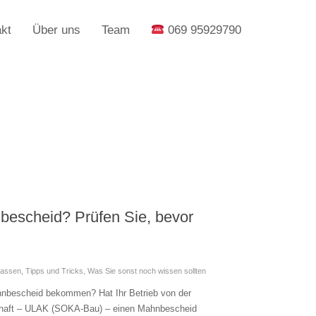
kt
Über uns
Team
069 95929790
escheid? Prüfen Sie, bevor
kassen
,
Tipps und Tricks
,
Was Sie sonst noch wissen sollten
bescheid bekommen? Hat Ihr Betrieb von der
chaft – ULAK (SOKA-Bau) – einen Mahnbescheid